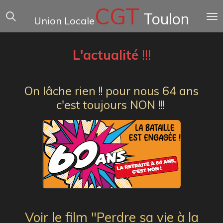
CGT
Passer
Toulon
Union Locale
au
contenu
principal
L'actualité
!!!
On lâche rien !! pour nous 64 ans
c'est toujours NON !!!
Voir le film "Perdre sa vie à la